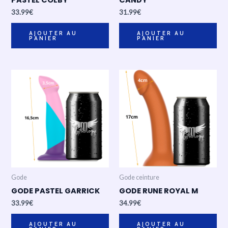
PASTEL COLBY
CANDY
33.99
€
31.99
€
AJOUTER AU
AJOUTER AU
PANIER
PANIER
Gode
Gode ceinture
GODE PASTEL GARRICK
GODE RUNE ROYAL M
33.99
€
34.99
€
AJOUTER AU
AJOUTER AU