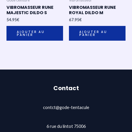
Gode ceinture
Vibromasseur
VIBROMASSEUR RUNE
VIBROMASSEUR RUNE
MAJESTIC DILDO S
ROYAL DILDO M
54.95
€
67.95
€
AJOUTER AU
AJOUTER AU
PANIER
PANIER
Contact
contct@gode-tentacule
6 rue du lintot 75006