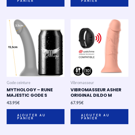
PANIER
PANIER
Gode ceinture
Vibromasseur
MYTHOLOGY – RUNE
VIBROMASSEUR ASHER
MAJESTIC GODE S
ORIGINAL DILDO M
43.95
€
67.95
€
AJOUTER AU
AJOUTER AU
PANIER
PANIER