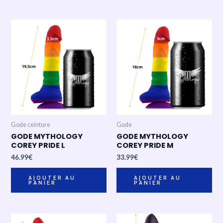
Gode ceinture
Gode
GODE MYTHOLOGY
GODE MYTHOLOGY
COREY PRIDE L
COREY PRIDE M
46.99
€
33.99
€
AJOUTER AU
AJOUTER AU
PANIER
PANIER