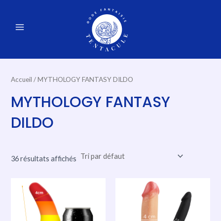
Aller
au
MAIN
contenu
MENU
Accueil
/ MYTHOLOGY FANTASY DILDO
MYTHOLOGY FANTASY
DILDO
36 résultats affichés