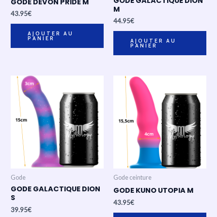
GODE GALACTIQUE DION
GODE DEVON PRIDE M
M
43.95
€
44.95
€
AJOUTER AU
PANIER
AJOUTER AU
PANIER
Gode
Gode ceinture
GODE GALACTIQUE DION
GODE KUNO UTOPIA M
S
43.95
€
39.95
€