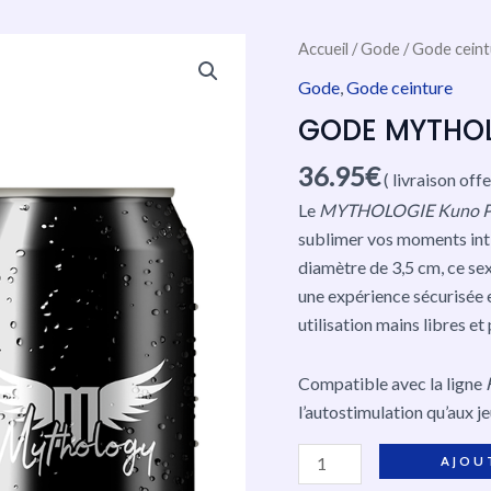
quantité
Accueil
/
Gode
/
Gode ceint
de
Gode
,
Gode ceinture
GODE
GODE MYTHOL
MYTHOLOGY
KUNO
36.95
€
( livraison off
PRIDE
Le
MYTHOLOGIE Kuno Pr
S
sublimer vos moments inti
diamètre de 3,5 cm, ce sex
une expérience sécurisée e
utilisation mains libres et
Compatible avec la ligne
l’autostimulation qu’aux j
AJOU