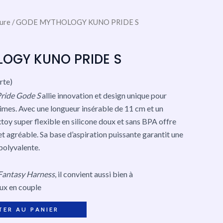
ure
/ GODE MYTHOLOGY KUNO PRIDE S
OGY KUNO PRIDE S
erte)
ide Gode S
allie innovation et design unique pour
mes. Avec une longueur insérable de 11 cm et un
toy super flexible en silicone doux et sans BPA offre
t agréable. Sa base d’aspiration puissante garantit une
 polyvalente.
Fantasy Harness
, il convient aussi bien à
eux en couple
TER AU PANIER