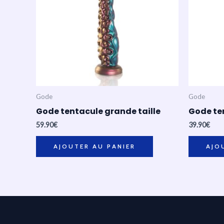
Gode
Gode
Gode tentacule grande taille
Gode ten
59.90
€
39.90
€
AJOUTER AU PANIER
AJO