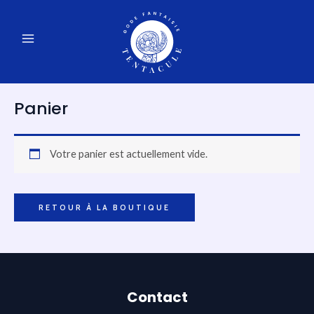
Aller
au
MAIN
contenu
MENU
Panier
Votre panier est actuellement vide.
RETOUR À LA BOUTIQUE
Contact