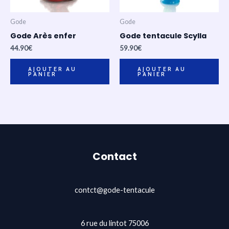
Gode
Gode
Gode Arès enfer
Gode tentacule Scylla
44.90
€
59.90
€
AJOUTER AU
AJOUTER AU
PANIER
PANIER
Contact
contct@gode-tentacule
6 rue du lintot 75006