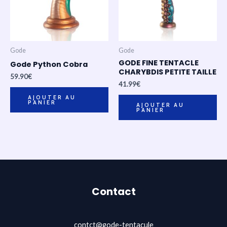
Gode
Gode
GODE FINE TENTACLE
Gode Python Cobra
CHARYBDIS PETITE TAILLE
59.90
€
41.99
€
AJOUTER AU
PANIER
AJOUTER AU
PANIER
Contact
contct@gode-tentacule