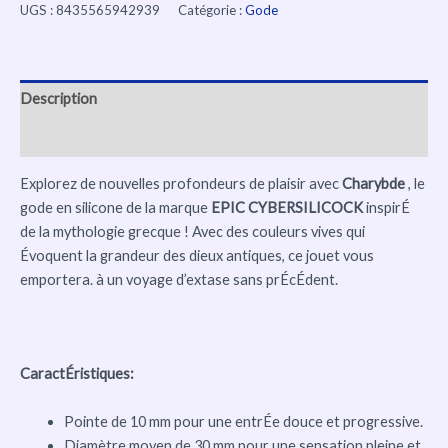
UGS :
8435565942939
Catégorie :
Gode
Description
Avis (0)
Explorez de nouvelles profondeurs de plaisir avec
Charybde
, le
gode en silicone de la marque
EPIC CYBERSILICOCK
inspirÉ
de la mythologie grecque ! Avec des couleurs vives qui
Évoquent la grandeur des dieux antiques, ce jouet vous
emportera. à un voyage d’extase sans prÉcÉdent.
CaractÉristiques:
Pointe de 10 mm pour une entrÉe douce et progressive.
Diamètre moyen de 30 mm pour une sensation pleine et