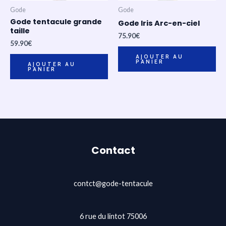
Gode
Gode
Gode tentacule grande
Gode Iris Arc-en-ciel
taille
75.90
€
59.90
€
AJOUTER AU
PANIER
AJOUTER AU
PANIER
Contact
contct@gode-tentacule
6 rue du lintot 75006