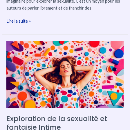
imaginaire pour explorer la sexualité. C’est un moyen pour les
auteurs de parler librement et de franchir des
Lire la suite »
Exploration
de
la
sexualité
et
fantaisie
Intime
Exploration de la sexualité et
fantaisie Intime