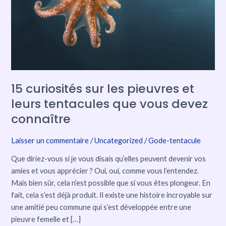
pieuvres
et
leurs
tentacules
que
vous
devez
15 curiosités sur les pieuvres et
connaître
leurs tentacules que vous devez
connaître
Laisser un commentaire
/
Uncategorized
/
Gode-tentacule
Que diriez-vous si je vous disais qu’elles peuvent devenir vos
amies et vous apprécier ? Oui, oui, comme vous l’entendez.
Mais bien sûr, cela n’est possible que si vous êtes plongeur. En
fait, cela s’est déjà produit. Il existe une histoire incroyable sur
une amitié peu commune qui s’est développée entre une
pieuvre femelle et […]