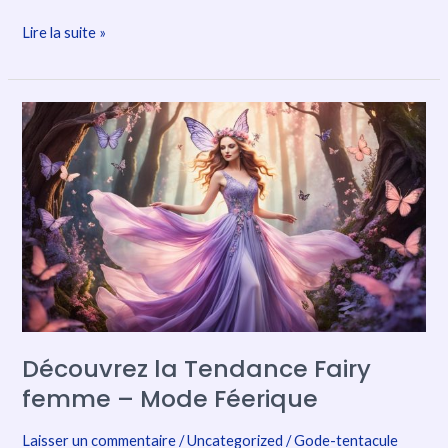
Lire la suite »
Découvrez
la
Tendance
Fairy
femme
–
Mode
Féerique
Découvrez la Tendance Fairy
femme – Mode Féerique
Laisser un commentaire
/
Uncategorized
/
Gode-tentacule