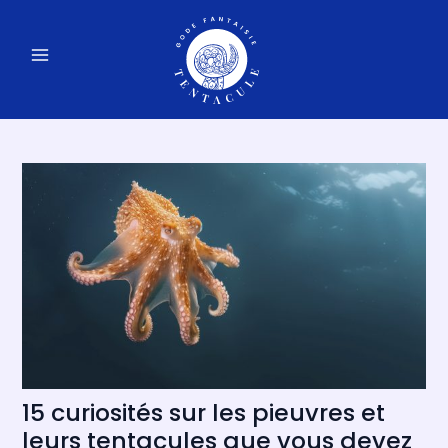
Aller
Navigation
au
des
MAIN
contenu
articles
MENU
15 curiosités sur les pieuvres et
leurs tentacules que vous devez