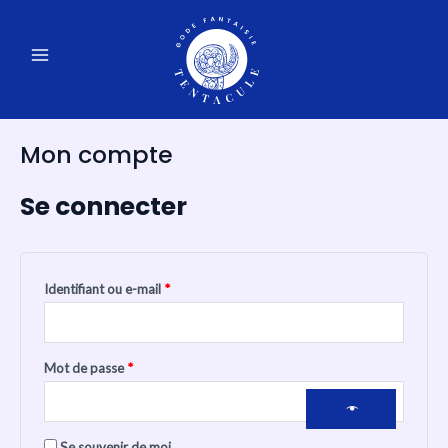
Aller
Obligatoire
Obligatoire
Obligatoire
Obligatoire
au
MAIN
contenu
MENU
Mon compte
Se connecter
Identifiant ou e-mail
*
Mot de passe
*
Se souvenir de moi